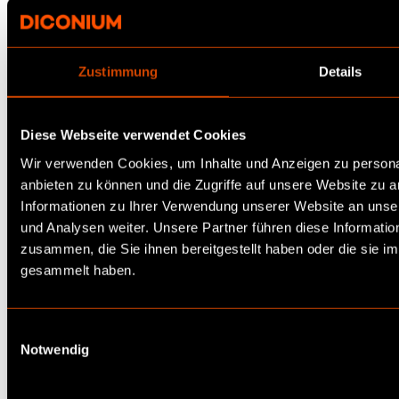
Die Spielregeln im E-Commerce ändern
sich. Von GEO zu Agentic AI: Lernen Sie
Zustimmung
Details
die Grundlage für eine neue Commerce-
Ära kennen.
Diese Webseite verwendet Cookies
Wir verwenden Cookies, um Inhalte und Anzeigen zu personal
Report lesen
anbieten zu können und die Zugriffe auf unsere Website zu 
Informationen zu Ihrer Verwendung unserer Website an unse
und Analysen weiter. Unsere Partner führen diese Informati
zusammen, die Sie ihnen bereitgestellt haben oder die sie 
Studie: Cybersecurity in der
gesammelt haben.
deutschen Industrie 2026
E
200 deutsche Industrieunternehmen im
Notwendig
i
Faktencheck: Wo stehen Strategie,
n
Ressourcen und operative Exzellenz.
w